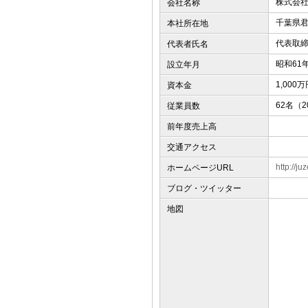
株式会
会社名称
千葉県君
本社所在地
代表取
代表者氏名
昭和61
設立年月
1,000
資本金
62名（
従業員数
前年度売上高
交通アクセス
http://j
ホームページURL
ブログ・ツイッター
地図