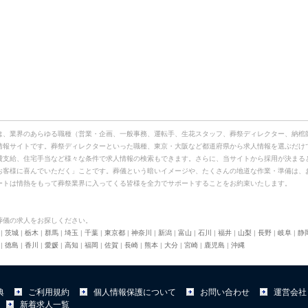
は、業界のあらゆる職種（営業・企画、一般事務、運転手、生花スタッフ、葬祭ディレクター、納棺
情報サイトです。葬祭ディレクターといった職種、東京・大阪など都道府県から求人情報を選ぶだけ
費支給、住宅手当など様々な条件で求人情報の検索もできます。さらに、当サイトから採用が決まる
お客様に喜んでいただく」ことです。葬儀という暗いイメージや、たくさんの地道な作業・準備は、
ートは情熱をもって葬祭業界に入ってくる皆様を全力でサポートすることをお約束いたします。
葬儀の求人をお探しください。
|
茨城
|
栃木
|
群馬
|
埼玉
|
千葉
|
東京都
|
神奈川
|
新潟
|
富山
|
石川
|
福井
|
山梨
|
長野
|
岐阜
|
静
|
徳島
|
香川
|
愛媛
|
高知
|
福岡
|
佐賀
|
長崎
|
熊本
|
大分
|
宮崎
|
鹿児島
|
沖縄
典
ご利用規約
個人情報保護について
お問い合わせ
運営会社
新着求人一覧