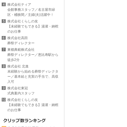
株式会社ティア
会館事務スタッフ／名古屋市緑
区・桶狭間／主婦(夫)活躍中！
株式会社くらしの友
【未経験でもできる】湯灌・納棺
のお仕事
株式会社高田
葬祭ディレクター
東都典範株式会社
葬祭ディレクター／恵比寿駅から
徒歩2分
株式会社 北進
未経験から始める葬祭ディレクタ
ー／基本給と充実の手当で、高収
入可
株式会社東冠
式典案内スタッフ
株式会社くらしの友
【未経験でもできる】湯灌・納棺
のお仕事