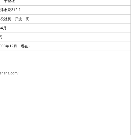
社 十全社
津市泉312-1
締役社長 戸波 亮
年4月
万円
2008年12月 現在）
uzensha.com/