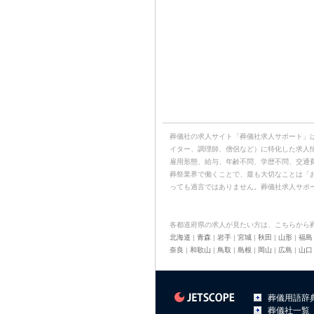
葬儀社の求人サイト「葬儀社求人サポート」
イター、調理師、僧侶など）に特化した求人
雇用形態、給与、年齢不問、学歴不問、交通
葬祭業界で働くことで、最も大切なことは「
っても過言ではありません。葬儀社求人サポ
各都道府県の求人が見たい方は、こちらから
北海道
|
青森
|
岩手
|
宮城
|
秋田
|
山形
|
福島
奈良
|
和歌山
|
鳥取
|
島根
|
岡山
|
広島
|
山口
葬儀用語辞
葬儀社一覧