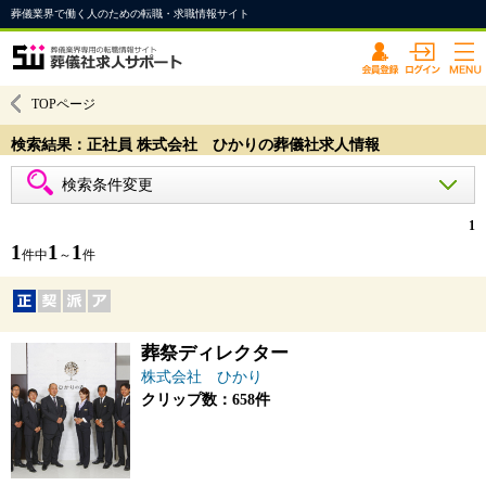
葬儀業界で働く人のための転職・求職情報サイト
TOPページ
検索結果：正社員 株式会社 ひかりの葬儀社求人情報
検索条件変更
1
1
1
1
件中
～
件
葬祭ディレクター
株式会社 ひかり
クリップ数：658件