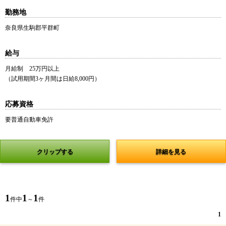
勤務地
奈良県生駒郡平群町
給与
月給制 25万円以上
（試用期間3ヶ月間は日給8,000円）
応募資格
要普通自動車免許
クリップする
詳細を見る
1
1
1
件中
～
件
1