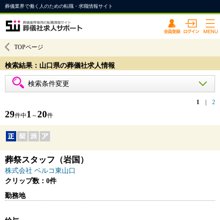
葬儀業界で働く人のための転職・求職情報サイト
TOPページ
検索結果：山口県の葬儀社求人情報
検索条件変更
1
|
2
29
1
20
件中
～
件
葬祭スタッフ（岩国）
株式会社 ベルコ東山口
クリップ数：0件
勤務地