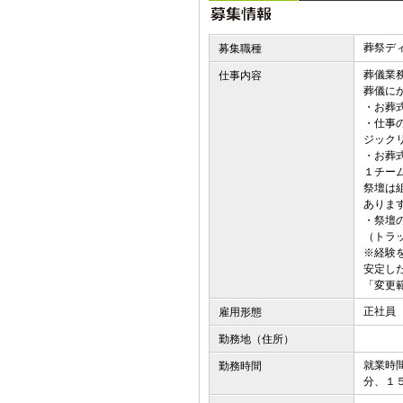
葬祭デ
募集職種
葬儀業
仕事内容
葬儀に
・お葬
・仕事
ジック
・お葬
１チー
祭壇は
ありま
・祭壇
（トラ
※経験
安定し
「変更
正社員
雇用形態
勤務地（住所）
就業時
勤務時間
分、１