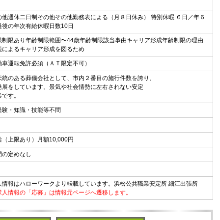
の他週休二日制その他その他勤務表による（月８日休み） 特別休暇 ６日／年６
過後の年次有給休暇日数10日
限制限あり年齢制限範囲〜44歳年齢制限該当事由キャリア形成年齢制限の理由
続によるキャリア形成を図るため
動車運転免許必須（ＡＴ限定不可）
伝統のある葬儀会社として、市内２番目の施行件数を誇り、
発展をしています。景気や社会情勢に左右されない安定
業です。
経験・知識・技能等不問
（上限あり）月額10,000円
間の定めなし
人情報はハローワークより転載しています。浜松公共職業安定所 細江出張所
求人情報の「応募」は情報元ページへ遷移します。