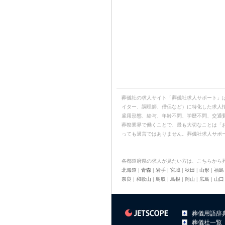
葬儀社の求人サイト「葬儀社求人サポート」
イター、調理師、僧侶など）に特化した求人
雇用形態、給与、年齢不問、学歴不問、交通
葬祭業界で働くことで、最も大切なことは「
っても過言ではありません。葬儀社求人サポ
各都道府県の求人が見たい方は、こちらから
北海道
|
青森
|
岩手
|
宮城
|
秋田
|
山形
|
福島
奈良
|
和歌山
|
鳥取
|
島根
|
岡山
|
広島
|
山口
葬儀用語辞
葬儀社一覧