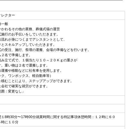
ィレクター
務一般
かかわるその他の業務、葬儀式場の運営
式施行のお手伝いをしていただきます。
の流れが身につくまでアシスタントとして、
リとスキルアップしていただきます。
式の受注、施行、祭壇の運搬、会場の準備などを行います。
ム２名で準備します。
組み立て式で、１個当たり１０～２０Ｋｇの重さが
す。重い物は２名で運搬します。
の運搬や移動などに社有車を使用します。
ック、ワンボックス、軽自動車等）
を積むことにより、ステップアップができます。
た会社で確実な就労ができます。
範囲：変更なし」
間１8時30分〜17時00分就業時間に関する特記事項休憩時間：１２時に６０
５時に１０分