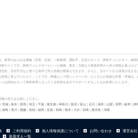
は、業界のあらゆる職種（営業・企画、一般事務、運転手、生花スタッフ、葬祭ディレクター、納棺
情報サイトです。葬祭ディレクターといった職種、東京・大阪など都道府県から求人情報を選ぶだけ
費支給、住宅手当など様々な条件で求人情報の検索もできます。さらに、当サイトから採用が決まる
お客様に喜んでいただく」ことです。葬儀という暗いイメージや、たくさんの地道な作業・準備は、
ートは情熱をもって葬祭業界に入ってくる皆様を全力でサポートすることをお約束いたします。
葬儀の求人をお探しください。
|
茨城
|
栃木
|
群馬
|
埼玉
|
千葉
|
東京都
|
神奈川
|
新潟
|
富山
|
石川
|
福井
|
山梨
|
長野
|
岐阜
|
静
|
徳島
|
香川
|
愛媛
|
高知
|
福岡
|
佐賀
|
長崎
|
熊本
|
大分
|
宮崎
|
鹿児島
|
沖縄
典
ご利用規約
個人情報保護について
お問い合わせ
運営会社
新着求人一覧