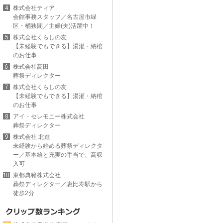
株式会社ティア
会館事務スタッフ／名古屋市緑
区・桶狭間／主婦(夫)活躍中！
株式会社くらしの友
【未経験でもできる】湯灌・納棺
のお仕事
株式会社高田
葬祭ディレクター
株式会社くらしの友
【未経験でもできる】湯灌・納棺
のお仕事
アイ・セレモニー株式会社
葬祭ディレクター
株式会社 北進
未経験から始める葬祭ディレクタ
ー／基本給と充実の手当で、高収
入可
東都典範株式会社
葬祭ディレクター／恵比寿駅から
徒歩2分