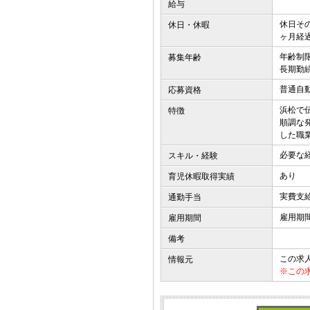
給与
休日そ
休日・休暇
ヶ月経
年齢制
募集年齢
長期勤
普通自
応募資格
浜松で
特徴
順調な
した職
必要な
スキル・経験
あり
育児休暇取得実績
実費支給
通勤手当
雇用期
雇用期間
備考
この求
情報元
※この