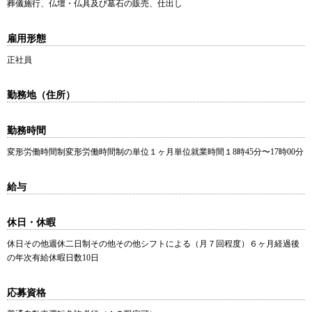
葬儀施行、仏壇・仏具及び墓石の販売、仕出し
雇用形態
正社員
勤務地（住所）
勤務時間
変形労働時間制変形労働時間制の単位１ヶ月単位就業時間１8時45分〜17時00分
給与
休日・休暇
休日その他週休二日制その他その他シフトによる（月７回程度）６ヶ月経過後
の年次有給休暇日数10日
応募資格