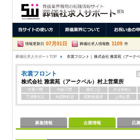
07月01日
1109
情報更新日
葬儀社求人情報数
件
葬儀社求人サポートTOP
衣裳フロント｜ 株式会社 雅裳苑（アーク
衣裳フロント
株式会社 雅裳苑（アークベル）村上営業所
募集情報
企業情報
応