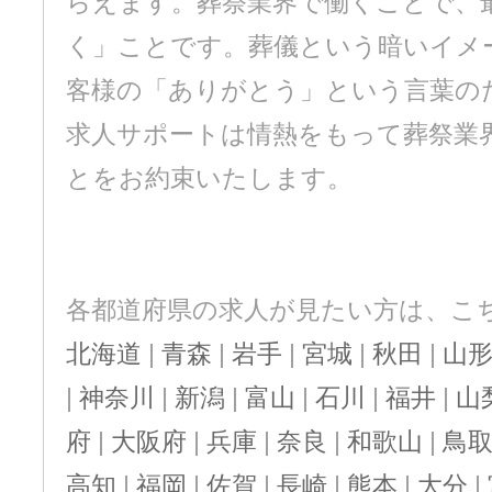
らえます。葬祭業界で働くことで、
く」ことです。葬儀という暗いイメ
客様の「ありがとう」という言葉の
求人サポートは情熱をもって葬祭業
とをお約束いたします。
各都道府県の求人が見たい方は、こ
北海道
|
青森
|
岩手
|
宮城
|
秋田
|
山
|
神奈川
|
新潟
|
富山
|
石川
|
福井
|
山
府
|
大阪府
|
兵庫
|
奈良
|
和歌山
|
鳥
高知
|
福岡
|
佐賀
|
長崎
|
熊本
|
大分
|