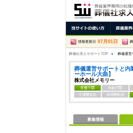
07月01日
情報更新日
葬儀社求人サポートTOP
葬儀運営サ
葬儀運営サポートと内
ーホール大曲】
株式会社メモリー
募集情報