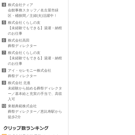
株式会社ティア
会館事務スタッフ／名古屋市緑
区・桶狭間／主婦(夫)活躍中！
株式会社くらしの友
【未経験でもできる】湯灌・納棺
のお仕事
株式会社高田
葬祭ディレクター
株式会社くらしの友
【未経験でもできる】湯灌・納棺
のお仕事
アイ・セレモニー株式会社
葬祭ディレクター
株式会社 北進
未経験から始める葬祭ディレクタ
ー／基本給と充実の手当で、高収
入可
東都典範株式会社
葬祭ディレクター／恵比寿駅から
徒歩2分