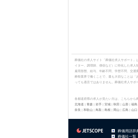
葬儀社の求人サイト「葬儀社求人サポート」
イター、調理師、僧侶など）に特化した求人
雇用形態、給与、年齢不問、学歴不問、交通
葬祭業界で働くことで、最も大切なことは「
っても過言ではありません。葬儀社求人サポ
各都道府県の求人が見たい方は、こちらから
北海道
|
青森
|
岩手
|
宮城
|
秋田
|
山形
|
福島
奈良
|
和歌山
|
鳥取
|
島根
|
岡山
|
広島
|
山口
葬儀用語辞
葬儀社一覧