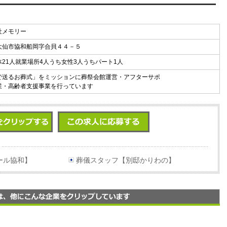
社メモリー
大仙市協和船岡字合貝４４－５
体21人就業場所4人うち女性3人うちパート1人
で送るお葬式」をミッションに葬祭会館運営・アフターサポ
業・高齢者支援事業を行っています
ール協和】
葬儀スタッフ【別邸かりわの】