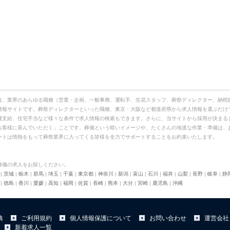
は、業界のあらゆる職種（営業・企画、一般事務、運転手、生花スタッフ、葬祭ディレクター、納棺
情報サイトです。葬祭ディレクターといった職種、東京・大阪など都道府県から求人情報を選ぶだけ
費支給、住宅手当など様々な条件で求人情報の検索もできます。さらに、当サイトから採用が決まる
お客様に喜んでいただく」ことです。葬儀という暗いイメージや、たくさんの地道な作業・準備は、
ートは情熱をもって葬祭業界に入ってくる皆様を全力でサポートすることをお約束いたします。
葬儀の求人をお探しください。
|
茨城
|
栃木
|
群馬
|
埼玉
|
千葉
|
東京都
|
神奈川
|
新潟
|
富山
|
石川
|
福井
|
山梨
|
長野
|
岐阜
|
静
|
徳島
|
香川
|
愛媛
|
高知
|
福岡
|
佐賀
|
長崎
|
熊本
|
大分
|
宮崎
|
鹿児島
|
沖縄
典
ご利用規約
個人情報保護について
お問い合わせ
運営会社
新着求人一覧