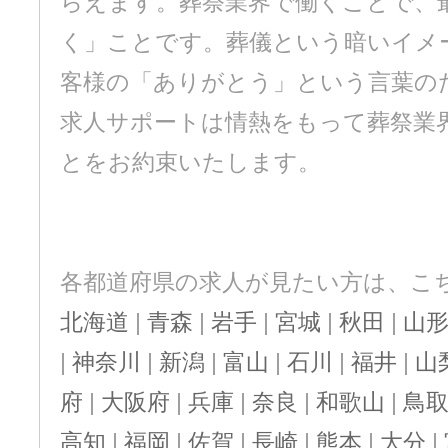
らえます。葬祭業界で働くことで、
く」ことです。葬儀という暗いイメ
客様の「ありがとう」という言葉の
求人サポートは情熱をもって葬祭業
とをお約束いたします。
各都道府県の求人が見たい方は、こ
北海道
|
青森
|
岩手
|
宮城
|
秋田
|
山
|
神奈川
|
新潟
|
富山
|
石川
|
福井
|
山
府
|
大阪府
|
兵庫
|
奈良
|
和歌山
|
鳥
高知
|
福岡
|
佐賀
|
長崎
|
熊本
|
大分
|