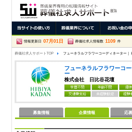
07月01日
1109
情報更新日
葬儀社求人情報数
件
葬儀社求人サポートTOP
フューネラルフラワーコーディネーター｜ 
フューネラルフラワーコー
ー
株式会社 日比谷花壇
募集情報
企業情報
応