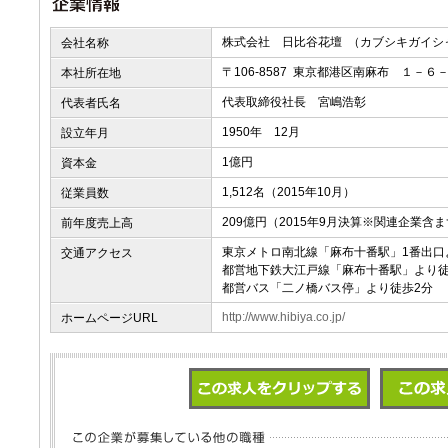
株式会社 日比谷花壇 （カブシキガイシ
会社名称
〒106-8587 東京都港区南麻布 １－６
本社所在地
代表取締役社長 宮嶋浩彰
代表者氏名
1950年 12月
設立年月
1億円
資本金
1,512名（2015年10月）
従業員数
209億円（2015年9月決算※関連企業含
前年度売上高
東京メトロ南北線「麻布十番駅」1番出口
交通アクセス
都営地下鉄大江戸線「麻布十番駅」より徒
都営バス「二ノ橋バス停」より徒歩2分
http://www.hibiya.co.jp/
ホームページURL