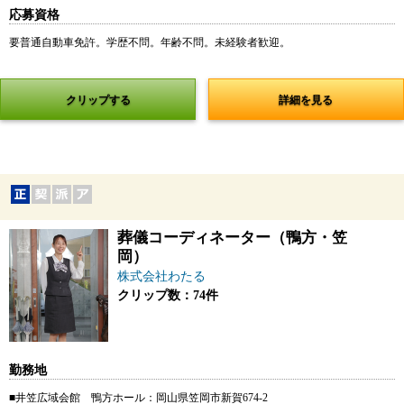
応募資格
要普通自動車免許。学歴不問。年齢不問。未経験者歓迎。
クリップする
詳細を見る
葬儀コーディネーター（鴨方・笠
岡）
株式会社わたる
クリップ数：74件
勤務地
■井笠広域会館 鴨方ホール：岡山県笠岡市新賀674-2