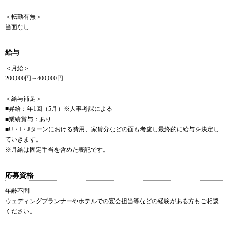
＜転勤有無＞
当面なし
給与
＜月給＞
200,000円～400,000円
＜給与補足＞
■昇給：年1回（5月）※人事考課による
■業績賞与：あり
■U・I・Jターンにおける費用、家賃分などの面も考慮し最終的に給与を決定し
ていきます。
※月給は固定手当を含めた表記です。
応募資格
年齢不問
ウェディングプランナーやホテルでの宴会担当等などの経験がある方もご相談
ください。