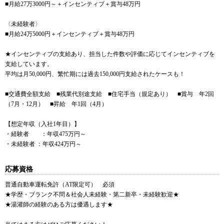
■月給27万3000円～＋インセンティブ＋賞与48万円
〈未経験者〉
■月給24万5000円＋インセンティブ＋賞与48万円
★インセンティブの支給あり、担当した件数や評価に応じてインセンティブを
支給しています。
平均は月50,000円、繁忙期には過去150,000円支給されたケースも！
■交通費全額支給 ■残業代別途支給 ■住宅手当（規定あり） ■賞与 年2回
（7月・12月） ■昇給 年1回（4月）
【想定年収（入社1年目）】
・経験者 ：年収475万円～
・未経験者 ：年収424万円～
応募資格
普通自動車運転免許（AT限定可） 必須
★学歴・ブランク不問＆社会人未経験・第二新卒・未経験歓迎★
★湯灌師の経験のある方は優遇します★