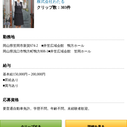
株式会社わたる
クリップ数：303件
勤務地
岡山県笠岡市新賀674-2 ■井笠広域会館 鴨方ホール
岡山県浅口市鴨方町鴨方808-1■井笠広域会館 笠岡ホール
給与
基本給150,000円～200,000円
■昇給あり
■賞与あり
応募資格
要普通自動車免許。学歴不問。年齢不問。未経験者歓迎。
クリップする
詳細を見る