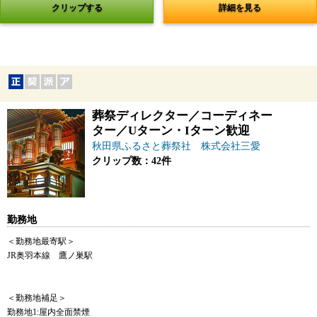
クリップする
詳細を見る
葬祭ディレクター／コーディネー
ター／Uターン・Iターン歓迎
秋田県ふるさと葬祭社 株式会社三愛
クリップ数：42件
勤務地
＜勤務地最寄駅＞
JR奥羽本線 鷹ノ巣駅
＜勤務地補足＞
勤務地1:屋内全面禁煙