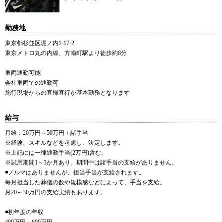
勤務地
東京都杉並区堀ノ内1-17-2
東京メトロ丸の内線、方南町駅より徒歩約8分
車両通勤可能
会社車両での通勤可
施行現場からの直帰直行が基本勤務となります
給与
月給：20万円～50万円＋諸手当
※経験、スキルなどを考慮し、決定します。
※上記には一律通勤手当(2万円)含む。
※試用期間1～3か月あり。期間中は諸手当の支給がありません。
◾️ノルマはありませんが、担当手当が支給されます。
毎月担当した葬儀の数や規模感などによって、手当を支給。
月20～30万円の支給実績もあります。
◾️初年度の年収