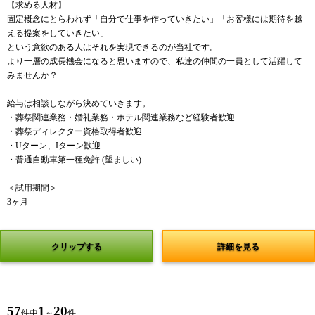
【求める人材】
固定概念にとらわれず「自分で仕事を作っていきたい」「お客様には期待を越
える提案をしていきたい」
という意欲のある人はそれを実現できるのが当社です。
より一層の成長機会になると思いますので、私達の仲間の一員として活躍して
みませんか？
給与は相談しながら決めていきます。
・葬祭関連業務・婚礼業務・ホテル関連業務など経験者歓迎
・葬祭ディレクター資格取得者歓迎
・Uターン、Iターン歓迎
・普通自動車第一種免許 (望ましい)
＜試用期間＞
3ヶ月
クリップする
詳細を見る
57
1
20
件中
～
件