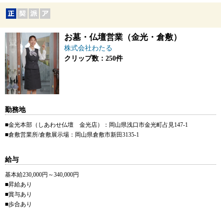
お墓・仏壇営業（金光・倉敷）
株式会社わたる
クリップ数：250件
勤務地
■金光本部（しあわせ仏壇 金光店）：岡山県浅口市金光町占見147-1
■倉敷営業所/倉敷展示場：岡山県倉敷市新田3135-1
給与
基本給230,000円～340,000円
■昇給あり
■賞与あり
■歩合あり