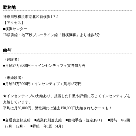
勤務地
神奈川県横浜市港北区新横浜1-7-5
【アクセス】
■横浜センター
JR横浜線・地下鉄ブルーライン線「新横浜駅」より徒歩5分
給与
〈経験者〉
■月給27万3000円～＋インセンティブ＋賞与48万円
〈未経験者〉
■月給24万5000円＋インセンティブ＋賞与48万円
★インセンティブの支給あり、担当した件数や評価に応じてインセンティブを
支給しています。
平均は月50,000円、繁忙期には過去150,000円支給されたケースも！
■交通費全額支給 ■残業代別途支給 ■住宅手当（規定あり） ■賞与 年2回
（7月・12月） ■昇給 年1回（4月）