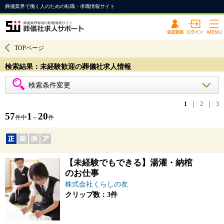
葬儀業界で働く人のための転職・求職情報サイト
TOPページ
検索結果：未経験歓迎の葬儀社求人情報
検索条件変更
1
|
2
|
3
57
1
20
件中
～
件
【未経験でもできる】湯灌・納棺
のお仕事
株式会社くらしの友
クリップ数：3件