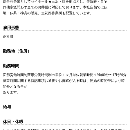
総合葬祭業としてセイホール★三沢・絆を拠点とし、寺院葬・自宅
葬他宗派問わず全てのお葬儀に対応しております。本社店舗では仏
壇・仏具・神具の販売、生花部作業所も配置しています。
雇用形態
正社員
勤務地（住所）
勤務時間
変形労働時間制変形労働時間制の単位１ヶ月単位就業時間１9時00分〜17時30分
就業時間に関する特記事項お通夜やお葬式が入る時は、開始の時間帯により時
間外となる事が
あります。
給与
休日・休暇