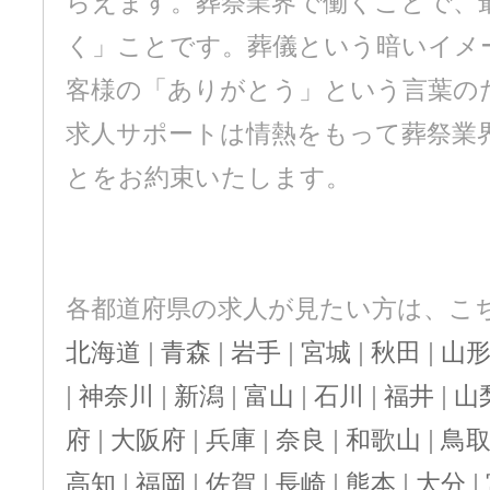
らえます。葬祭業界で働くことで、
く」ことです。葬儀という暗いイメ
客様の「ありがとう」という言葉の
求人サポートは情熱をもって葬祭業
とをお約束いたします。
各都道府県の求人が見たい方は、こ
北海道
|
青森
|
岩手
|
宮城
|
秋田
|
山
|
神奈川
|
新潟
|
富山
|
石川
|
福井
|
山
府
|
大阪府
|
兵庫
|
奈良
|
和歌山
|
鳥
高知
|
福岡
|
佐賀
|
長崎
|
熊本
|
大分
|